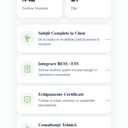
Turbine Instalate
Țări
Soluții Complete la Cheie
→
De la studiul de fezabilitate până la punerea în
funcțiune.
Integrare BESS / ESS
→
Sisteme moderne pentru stocarea energiei și
optimizarea consumului.
Echipamente Certificate
→
Turbine și soluții conforme cu standardele
internaționale.
Consultanță Tehnică