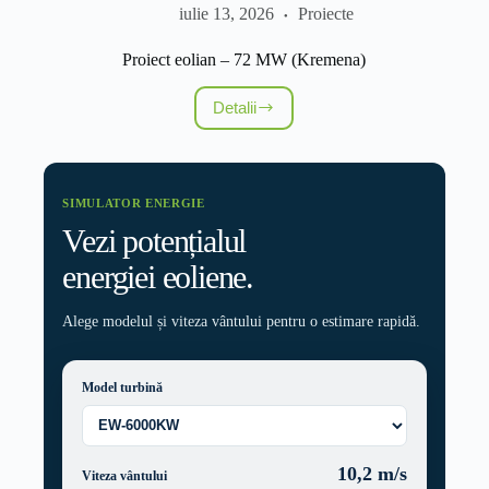
iulie 13, 2026
Proiecte
Proiect eolian – 72 MW (Kremena)
Detalii
Proiect
eolian
–
72
MW
SIMULATOR ENERGIE
(Kremena)
Vezi potențialul
energiei eoliene.
Alege modelul și viteza vântului pentru o estimare rapidă.
Model turbină
10,2
m/s
Viteza vântului