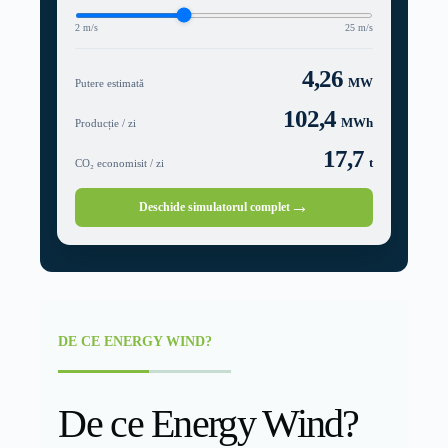
2 m/s
25 m/s
4,26
MW
Putere estimată
102,4
MWh
Producție / zi
17,7
t
CO₂ economisit / zi
→
Deschide simulatorul complet
DE CE ENERGY WIND?
De ce Energy Wind?