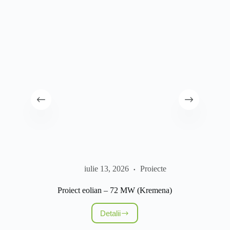
Conc
iulie 13, 2026
Proiecte
Proiect eolian – 72 MW (Kremena)
Detalii
Proiect
eolian