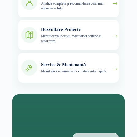
→
Analiză completă și recomandarea celei mai
eficiente soluții.
Dezvoltare Proiecte
→
Identificarea locației, măsurători eoliene și
autorizare.
Service & Mentenanță
→
Monitorizare permanentă și intervenție rapidă.