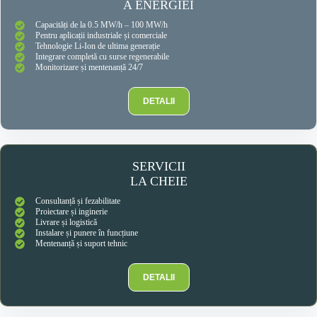
A ENERGIEI
Capacități de la 0.5 MW/h – 100 MW/h
Pentru aplicații industriale și comerciale
Tehnologie Li-Ion de ultima generație
Integrare completă cu surse regenerabile
Monitorizare și mentenanță 24/7
DETALII
SERVICII
LA CHEIE
Consultanță și fezabilitate
Proiectare și inginerie
Livrare și logistică
Instalare și punere în funcțiune
Mentenanță și suport tehnic
DETALII