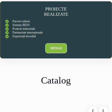
PROIECTE
REALIZATE
Parcuri eoliene
Sisteme BESS
Proiecte industriale
Parteneriate internaționale
Experiență dovedită
DETALII
Catalog