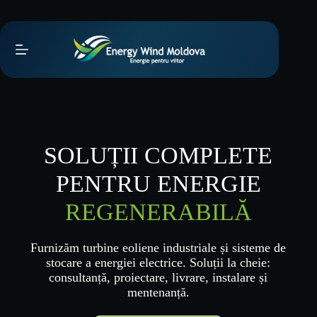
Sari
la
conținut
SOLUȚII COMPLETE
PENTRU ENERGIE
REGENERABILĂ
Furnizăm turbine eoliene industriale și sisteme de
stocare a energiei electrice. Soluții la cheie:
consultanță, proiectare, livrare, instalare și
mentenanță.