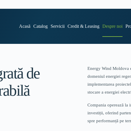
Acasă
Catalog
Servicii
Credit & Leasing
Despre noi
Pro
grată de
Energy Wind Moldova est
domeniul energiei regene
rabilă
implementarea proiectelo
stocare a energiei elect
Compania operează la int
investiții, oferind parten
spre performanță pe te