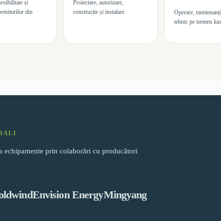
lexibilitate și
Proiectare, autorizare,
veniturilor din
construcție și instalare.
Operare, mentenanță
tehnic pe termen lun
BALI
la echipamente prin colaborări cu producători
oldwind
Envision Energy
Mingyang