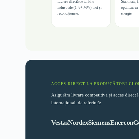
Livrare directă de turbine
Stabilitate, f
industriale (1–8+ MW), noi și
optimizarea 
recondiționate.
energie.
ACCES DIRECT LA PRODUCĂTORI GLO
Asigurăm livrare competitivă și acces direct 
internaționali de referință:
Vestas
Nordex
Siemens
Enercon
G