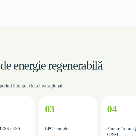
 de energie regenerabilă
rind întregul ciclu investițional:
03
04
BESS / ESS
EPC complet
Punere în funcț
O&M