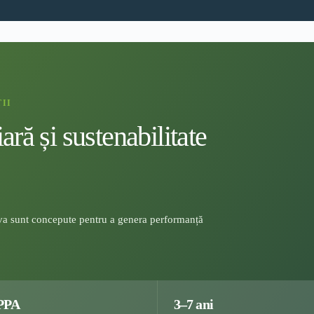
II
ră și sustenabilitate
a sunt concepute pentru a genera performanță
PPA
3–7 ani