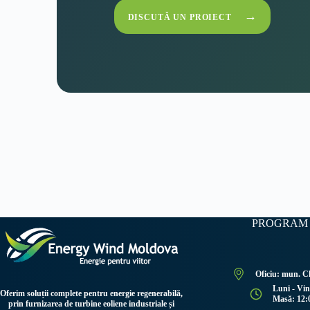
→
DISCUTĂ UN PROIECT
PROGRAM 
Oficiu: mun. Ch
Luni - Vin
Oferim soluții complete pentru energie regenerabilă,
Masă: 12:0
prin furnizarea de turbine eoliene industriale și