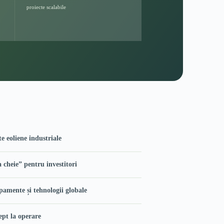
proiecte scalabile
te eoliene industriale
a cheie” pentru investitori
ipamente și tehnologii globale
ept la operare