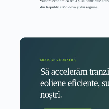
valoare economică reală și să contribuie activ 
din Republica Moldova și din regiune.
MISIUNEA NOASTRĂ
Să accelerăm tranziț
eoliene eficiente, su
noștri.