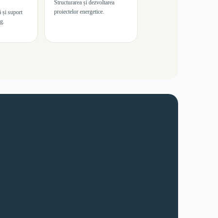
Structurarea și dezvoltarea
proiectelor energetice.
 și suport
g.