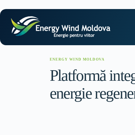
Sari
la
conținut
ENERGY WIND MOLDOVA
Platformă inte
energie regene