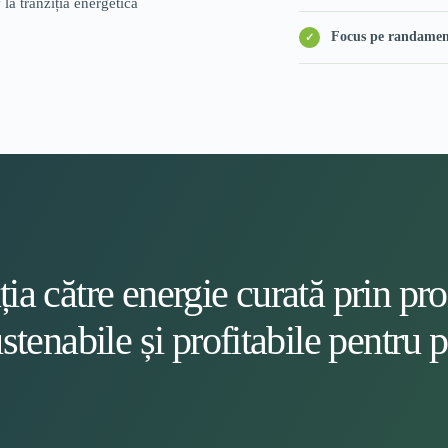
la tranziția energetică
Focus pe randament 
ia către energie curată prin pro
stenabile și profitabile pentru p