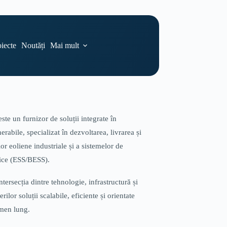
iecte
Noutăți
Mai mult
e un furnizor de soluții integrate în
rabile, specializat în dezvoltarea, livrarea și
r eoliene industriale și a sistemelor de
rice (ESS/BESS).
ersecția dintre tehnologie, infrastructură și
erilor soluții scalabile, eficiente și orientate
rmen lung.