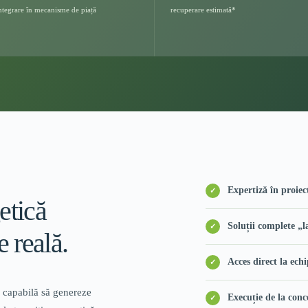
ntegrare în mecanisme de piață
recuperare estimată*
Expertiză în proiec
etică
Soluții complete „l
 reală.
Acces direct la ech
 capabilă să genereze
Execuție de la conc