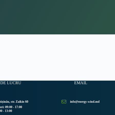
DE LUCRU
EMAIL
ișinău, str. Zaikin 60
info@energy-wind.md
eri: 09:00 - 17:00
0 - 13:00