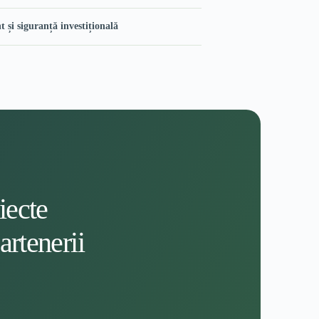
și siguranță investițională
iecte
artenerii