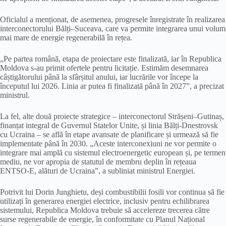
Oficialul a menționat, de asemenea, progresele înregistrate în realizarea
interconectorului Bălți–Suceava, care va permite integrarea unui volum
mai mare de energie regenerabilă în rețea.
„Pe partea română, etapa de proiectare este finalizată, iar în Republica
Moldova s-au primit ofertele pentru licitație. Estimăm desemnarea
câștigătorului până la sfârșitul anului, iar lucrările vor începe la
începutul lui 2026. Linia ar putea fi finalizată până în 2027”, a precizat
ministrul.
La fel, alte două proiecte strategice – interconectorul Strășeni–Gutinaș,
finanțat integral de Guvernul Statelor Unite, și linia Bălți-Dnestrovsk
cu Ucraina – se află în etape avansate de planificare și urmează să fie
implementate până în 2030. „Aceste interconexiuni ne vor permite o
integrare mai amplă cu sistemul electroenergetic european și, pe termen
mediu, ne vor apropia de statutul de membru deplin în rețeaua
ENTSO-E, alături de Ucraina”, a subliniat ministrul Energiei.
Potrivit lui Dorin Junghietu, deși combustibilii fosili vor continua să fie
utilizați în generarea energiei electrice, inclusiv pentru echilibrarea
sistemului, Republica Moldova trebuie să accelereze trecerea către
surse regenerabile de energie, în conformitate cu Planul Național