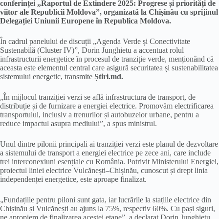
conferinței „Raportul de Extindere 2025: Progrese și priorități de
viitor ale Republicii Moldova”, organizată la Chișinău cu sprijinul
Delegației Uniunii Europene în Republica Moldova.
În cadrul panelului de discuții „Agenda Verde și Conectivitate
Sustenabilă (Cluster IV)”, Dorin Junghietu a accentuat rolul
infrastructurii energetice în procesul de tranziție verde, menționând că
aceasta este elementul central care asigură securitatea și sustenabilitatea
sistemului energetic, transmite
Știri.md.
„În mijlocul tranziției verzi se află infrastructura de transport, de
distribuție și de furnizare a energiei electrice. Promovăm electrificarea
transportului, inclusiv a trenurilor și autobuzelor urbane, pentru a
reduce impactul asupra mediului”, a spus ministrul.
Unul dintre pilonii principali ai tranziției verzi este planul de dezvoltare
a sistemului de transport a energiei electrice pe zece ani, care include
trei interconexiuni esențiale cu România. Potrivit Ministerului Energiei,
proiectul liniei electrice Vulcănești–Chișinău, cunoscut și drept linia
independenței energetice, este aproape finalizat.
„Fundațiile pentru piloni sunt gata, iar lucrările la stațiile electrice din
Chișinău și Vulcănești au ajuns la 75%, respectiv 60%. Cu pași siguri,
ne apropiem de finalizarea acestei etape”, a declarat Dorin Junghietu.