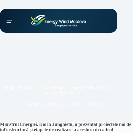
Sari
la
conținut
Junghietu: Infrastructura energetică este scheletul tranziției
verzi a R. Moldova
admin
noiembrie 12, 2025
Energie
Ministrul Energiei, Dorin Junghietu, a prezentat proiectele noi de
infrastructură și etapele de realizare a acestora în cadrul