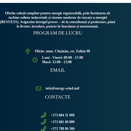
Oferim soluții complete pentru energie regenerabilă, prin furnizarea de
turbine eoliene industriale și sisteme moderne de stocare a energiei
(BESS/ESS). Asigurăm întregul proces – de la consultanță și proiectare, până
la livrare, instalare, punere în funcțiune și mentenanță.
PROGRAM DE LUCRU
Oficiu: mun. Chișinău, str. Zaikin 60
Luni - Vineri: 09:00 - 17:00
Masă: 12:00 - 13:00
EMAIL
info@energy-wind.md
CONTACTE
+373 604 31 909
+373 681 69 089
+373 788 96 306