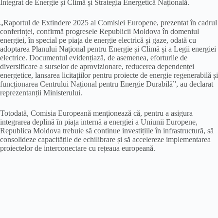
Integrat de Energie și Climă și Strategia Energetică Națională.
„Raportul de Extindere 2025 al Comisiei Europene, prezentat în cadrul
conferinței, confirmă progresele Republicii Moldova în domeniul
energiei, în special pe piața de energie electrică și gaze, odată cu
adoptarea Planului Național pentru Energie și Climă și a Legii energiei
electrice. Documentul evidențiază, de asemenea, eforturile de
diversificare a surselor de aprovizionare, reducerea dependenței
energetice, lansarea licitațiilor pentru proiecte de energie regenerabilă și
funcționarea Centrului Național pentru Energie Durabilă”, au declarat
reprezentanții Ministerului.
Totodată, Comisia Europeană menționează că, pentru a asigura
integrarea deplină în piața internă a energiei a Uniunii Europene,
Republica Moldova trebuie să continue investițiile în infrastructură, să
consolideze capacitățile de echilibrare și să accelereze implementarea
proiectelor de interconectare cu rețeaua europeană.