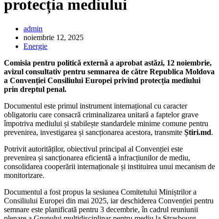
protecția mediului
admin
noiembrie 12, 2025
Energie
Comisia pentru politică externă a aprobat astăzi, 12 noiembrie,
avizul consultativ pentru semnarea de către Republica Moldova
a Convenției Consiliului Europei privind protecția mediului
prin dreptul penal.
Documentul este primul instrument internațional cu caracter
obligatoriu care consacră criminalizarea unitară a faptelor grave
împotriva mediului și stabilește standardele minime comune pentru
prevenirea, investigarea și sancționarea acestora, transmite
Știri.md
.
Potrivit autorităților, obiectivul principal al Convenției este
prevenirea și sancționarea eficientă a infracțiunilor de mediu,
consolidarea cooperării internaționale și instituirea unui mecanism de
monitorizare.
Documentul a fost propus la sesiunea Comitetului Miniștrilor a
Consiliului Europei din mai 2025, iar deschiderea Convenției pentru
semnare este planificată pentru 3 decembrie, în cadrul reuniunii
plenare a Grupului multidisciplinar pentru mediu la Strasbourg.