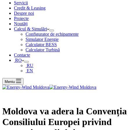
Servicii
Credit & Leasing
Despre noi
Proiecte
Noutăți
Calcul & Simulări
Configurator de echipamente
Simulator Energie
Calculator BESS
Calculator Turbină
Contacte
RO
RU
EN
Meniu
Moldova va adera la Convenția
Consiliului Europei privind