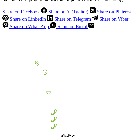
Share on Facebook
Share on X (Twitter)
Share on Pinterest
Share on LinkedIn
Share on Telegram
Share on Viber
Share on WhatsApp
Share on Email
Oferim soluții complete pentru energie regenerabilă, prin furnizarea de turbine
eoliene industriale și sisteme moderne de stocare a energiei (BESS/ESS). Asigurăm
întregul proces – de la consultanță și proiectare, până la livrare, instalare, punere în
funcțiune și mentenanță.
PROGRAM DE LUCRU
Oficiu: mun. Chișinău, str. Zaikin 60
Luni - Vineri: 09:00 - 17:00
Masă: 12:00 - 13:00
EMAIL
info@energy-wind.md
CONTACTE
+373 604 31 909
+373 681 69 089
+373 788 96 306
Facebook
TikTok
Instagram