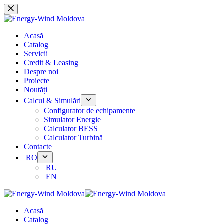
Sari
la
conținut
Acasă
Catalog
Servicii
Credit & Leasing
Despre noi
Proiecte
Noutăți
Calcul & Simulări
Configurator de echipamente
Simulator Energie
Calculator BESS
Calculator Turbină
Contacte
RO
RU
EN
Acasă
Catalog